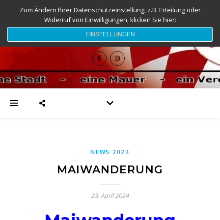
Zum Ändern Ihrer Datenschutzeinstellung, z.B. Erteilung oder
Widerruf von Einwilligungen, klicken Sie hier:
djk-fc-sesslach.de
EINSTELLUNGEN
NEWS 2024
MAIWANDERUNG
23. April 2024