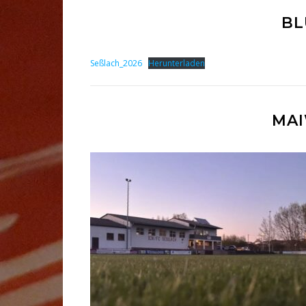
BL
Seßlach_2026
Herunterladen
MA