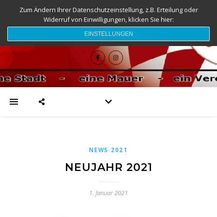
Zum Ändern Ihrer Datenschutzeinstellung, z.B. Erteilung oder
Widerruf von Einwilligungen, klicken Sie hier:
djk-fc-sesslach.de
EINSTELLUNGEN
NEWS 2021
NEUJAHR 2021
1. Januar 2021